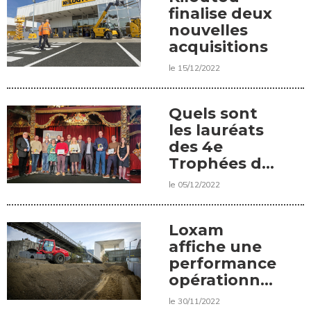
interview de
finalise deux
Nelly
nouvelles
Haladjian,
acquisitions
directrice
le 15/12/2022
générale du
groupe
Haladjian
Quels sont
les lauréats
des 4e
Trophées de
la Grue à
le 05/12/2022
Tour ?
Loxam
affiche une
performance
opérationnelle
solide au 3e
le 30/11/2022