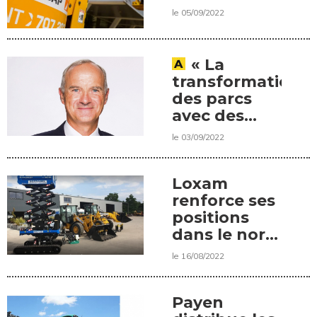
le 05/09/2022
« La
transformation
des parcs
avec des
matériels «
le 03/09/2022
verts » va
avoir un
effet
Loxam
accélérateur
renforce ses
pour la
positions
location ».
dans le nord
Une
de la France
le 16/08/2022
interview de
Stéphane
Hénon,
Payen