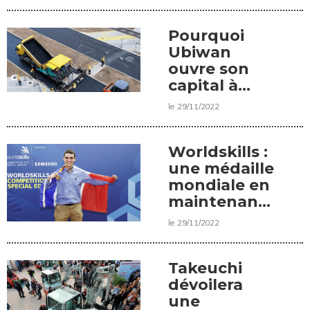
trimestre
2022
Pourquoi
Ubiwan
ouvre son
capital à
Coyote
le 29/11/2022
Worldskills :
une médaille
mondiale en
maintenance
des
le 29/11/2022
matériels
Takeuchi
dévoilera
une