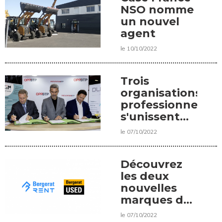
NSO nomme
un nouvel
agent
le 10/10/2022
Trois
organisations
professionnelles
s'unissent
pour offrir
le 07/10/2022
aux
travailleurs
du BTP de
Découvrez
meilleures
les deux
conditions
nouvelles
d’hygiène
marques de
sur les
Bergerat
le 07/10/2022