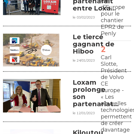
partenarait
Gen
d’Europe
entre Loxam
pour le
et Bouygues
le 03/02/2023
chantier
Energies et
EPR2 de
Services
Penly
Le tiercé
gagnant de
Hiboo
Carl
le 24/01/2023
Slotte,
Président
de Volvo
Loxam
CE
prolonge
Europe -
son
« Les
partenariat
nouvelles
technologie
avec
le 12/01/2023
permettent
WorldSkills
de créer
France
davantage
Kiloutou