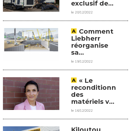
exclusif des
pelles
le 20/12/2022
industrielles
Terex Ecotec
en France.
Comment
Liebherr
réorganise
sa
distribution
le 19/12/2022
en France
« Le
reconditionneme
des
matériels va
transformer
le 16/12/2022
les activités
du groupe »,
une
Kiloutou