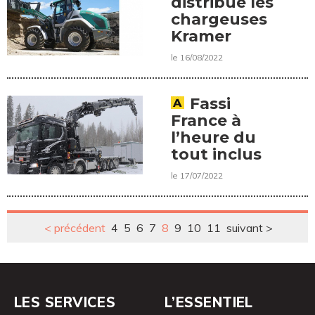
Président de
distribue les
l’ERA
chargeuses
Kramer
le 16/08/2022
Fassi
France à
l’heure du
tout inclus
le 17/07/2022
< précédent
4
5
6
7
8
9
10
11
suivant >
LES SERVICES
L’ESSENTIEL