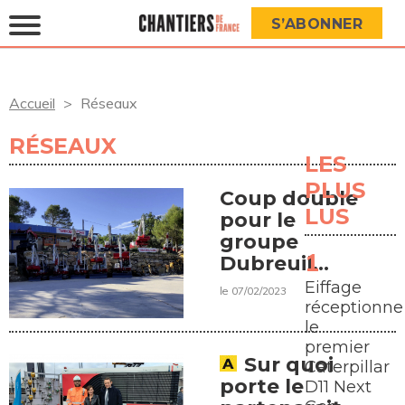
S’ABONNER
Accueil
Réseaux
RÉSEAUX
LES
PLUS
Coup double
LUS
pour le
groupe
Dubreuil
dans le Sud-
Eiffage
le 07/02/2023
Est de la
réceptionne
France
le
premier
Sur quoi
Caterpillar
porte le
D11 Next