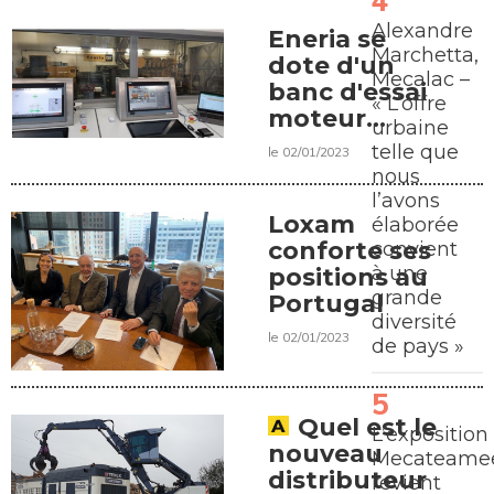
Alexandre
Eneria se
Marchetta,
dote d'un
Mecalac –
banc d'essai
« L’offre
moteur
urbaine
"maison"
telle que
le 02/01/2023
nous
l’avons
Loxam
élaborée
conforte ses
convient
à une
positions au
grande
Portugal
diversité
le 02/01/2023
de pays »
Quel est le
L’exposition
nouveau
Mecateamee
distributeur
revient