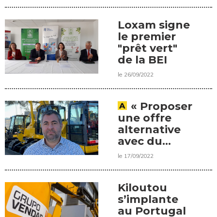
chantiers
Monnoyeur
Loxam signe
le premier
"prêt vert"
de la BEI
le 26/09/2022
« Proposer
une offre
alternative
avec du
matériel de
le 17/09/2022
pointe », une
interview de
Nicolas Tey,
Kiloutou
directeur de
s’implante
Codiloc
au Portugal