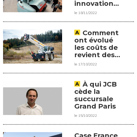
innovation
de rupture
le 18/11/2022
en 2023
Comment
ont évolué
les coûts de
revient des
grues
le 17/10/2022
mobiles au
second
trimestre ?
À qui JCB
cède la
succursale
Grand Paris
le 15/10/2022
Case France