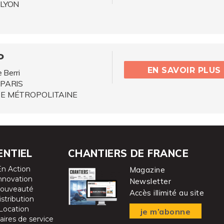
 LYON
P
EN SAVOIR PLUS
 Berri
 PARIS
E MÉTROPOLITAINE
ENTIEL
CHANTIERS DE FRANCE
En Action
Magazine
nnovation
Newsletter
ouveauté
Accès illimité au site
istribution
Location
je m’abonne
aires de service