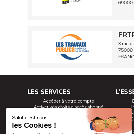
69000
FRT
3 rue de
75008
FRANC
LES SERVICES
L’ESS
Accéder à votre compte
Activer vos droits d’accès abonné
I
Consulter les magazines
N
S’inscrire aux newsletters
D
Devenir annonceur
Se connecter à l’extranet annonceur
Prestat