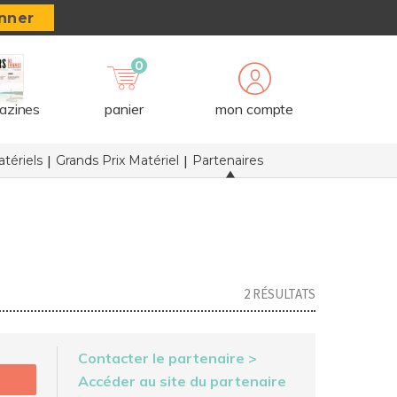
nner
0
azines
panier
mon compte
tériels
Grands Prix Matériel
Partenaires
2 RÉSULTATS
Contacter le partenaire >
Accéder au site du partenaire