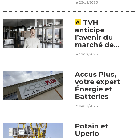
France
le 23/12/2025
TVH
anticipe
l’avenir du
marché des
équipements
le 13/12/2025
compacts
Accus Plus,
votre expert
Énergie et
Batteries
le 04/12/2025
Potain et
Uperio