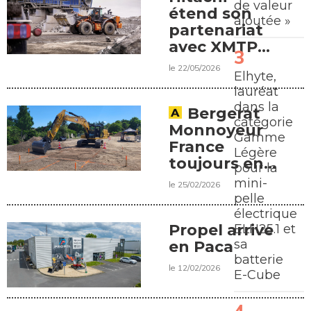
de valeur
étend son
ajoutée »
partenariat
avec XMTP
dans le
le 22/05/2026
Elhyte,
grand Sud-
lauréat
Ouest
dans la
Bergerat
catégorie
Monnoyeur
Gamme
France
Légère
toujours en
pour la
conquête
mini-
le 25/02/2026
pelle
électrique
Propel arrive
ELH25.1 et
sa
en Paca
batterie
le 12/02/2026
E-Cube