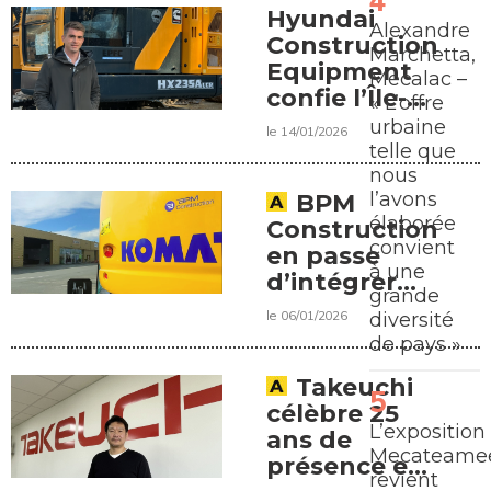
Hyundai
Alexandre
Construction
Marchetta,
Equipment
Mecalac –
confie l’Île-
« L’offre
de-France à
urbaine
le 14/01/2026
Mat Pole
telle que
nous
l’avons
BPM
élaborée
Construction
convient
en passe
à une
d’intégrer
grande
BIA Group
le 06/01/2026
diversité
de pays »
Takeuchi
célèbre 25
L’exposition
ans de
Mecateamee
présence en
revient