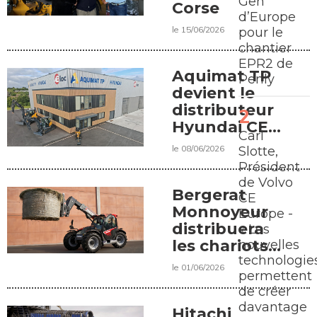
Gen
Corse
d’Europe
le 15/06/2026
pour le
chantier
EPR2 de
Aquimat TP
Penly
devient le
distributeur
Hyundai CE
Carl
en Nouvelle-
le 08/06/2026
Slotte,
Aquitaine
Président
de Volvo
Bergerat
CE
Monnoyeur
Europe -
distribuera
« Les
les chariots
nouvelles
technologie
de Faresin
le 01/06/2026
permettent
Industries
de créer
davantage
Hitachi