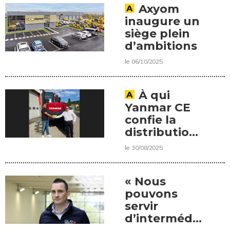
Axyom
inaugure un
siège plein
d’ambitions
le 06/10/2025
À qui
Yanmar CE
confie la
distribution
de ses
le 30/08/2025
gammes en
Alsace ?
« Nous
pouvons
servir
d’intermédiaire