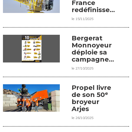
France
redéfinissent
leur
le 15/11/2025
partenariat
Bergerat
Monnoyeur
déploie sa
campagne
“Les 10
le 27/10/2025
règles qui
sauvent”
Propel livre
de son 50ᵉ
broyeur
Arjes
le 26/10/2025