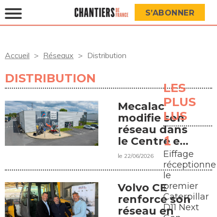
S’ABONNER
Accueil
Réseaux
Distribution
DISTRIBUTION
LES
PLUS
Mecalac
LUS
modifie son
réseau dans
le Centre et
l'Ouest
Eiffage
le 22/06/2026
réceptionne
le
premier
Volvo CE
Caterpillar
renforce son
D11 Next
réseau en