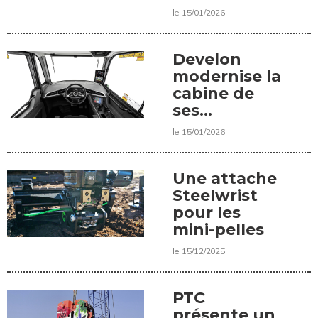
sévères
le 15/01/2026
Develon
modernise la
cabine de
ses
tombereaux
le 15/01/2026
articulés
Une attache
Steelwrist
pour les
mini-pelles
le 15/12/2025
PTC
présente un