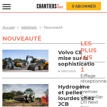
S’ABONNER
Accueil
Matériels
Nouveauté
NOUVEAUTÉ
LES
PLUS
Volvo CE
LUS
mise sur la
sophistication
le 08/07/2026
Eiffage
réceptionne
Hydrogène
le
premier
et pelles
Caterpillar
lourdes chez
D11 Next
JCB