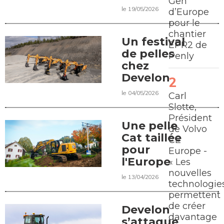
Gen
le 19/05/2026
d’Europe
pour le
chantier
Un festival
EPR2 de
de pelles
Penly
chez
Develon
le 04/05/2026
Carl
Slotte,
Président
Une pelle
de Volvo
Cat taillée
CE
pour
Europe -
l'Europe
« Les
nouvelles
le 13/04/2026
technologie
permettent
de créer
Develon
davantage
s’attaque