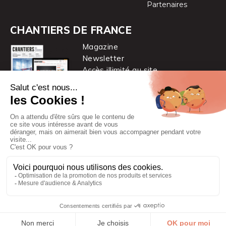
Partenaires
CHANTIERS DE FRANCE
Magazine
Newsletter
Accès illimité au site
je m’abonne
Chantiers de France est une marque
du groupe PYC MÉDIA
© 2026 PYC Média |
Plan du site
|
Mentions légales
|
CGUV
|
Protection des données personnelles
|
Cookies