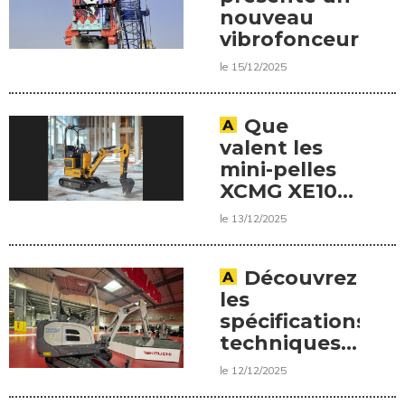
nouveau
vibrofonceur
le 15/12/2025
Que
valent les
mini-pelles
XCMG XE10E
et XE27E ?
le 13/12/2025
Découvrez
les
spécifications
techniques
la nouvelle
le 12/12/2025
mini-pelle