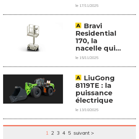
inclinable
le 17/11/2025
Bravi
Residential
170, la
nacelle qui
redéfinit le
le 15/11/2025
travail en
hauteur en
milieu exigu
LiuGong
8119TE : la
puissance
électrique
le 13/10/2025
1
2
3
4
5
suivant >