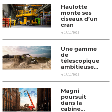
Takeuchi
TB10E
Haulotte
monte ses
ciseaux d’un
cran
le 17/11/2025
Une gamme
de
télescopiques
ambitieuse
chez
le 17/11/2025
Liebherr
Magni
poursuit
dans la
cabine