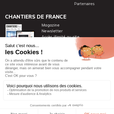
Partenaires
CHANTIERS DE FRANCE
Magazine
Newsletter
Accès illimité au site
je m’abonne
Chantiers de France est une marque
du groupe PYC MÉDIA
© 2026 PYC Média |
Plan du site
|
Mentions légales
|
CGUV
|
Protection des données personnelles
|
Cookies