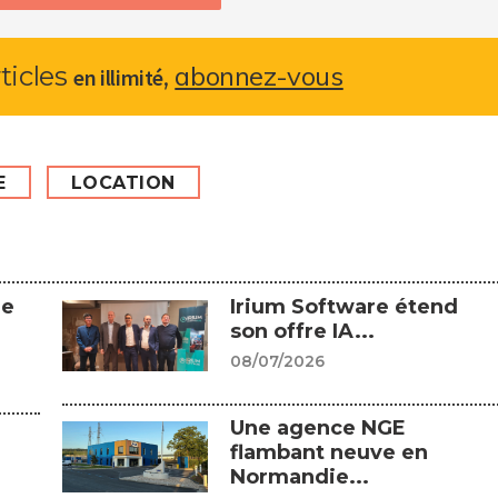
abonnez-vous
rticles
,
en illimité
E
LOCATION
Le
Irium Software étend
son offre IA...
08/07/2026
Une agence NGE
flambant neuve en
Normandie...