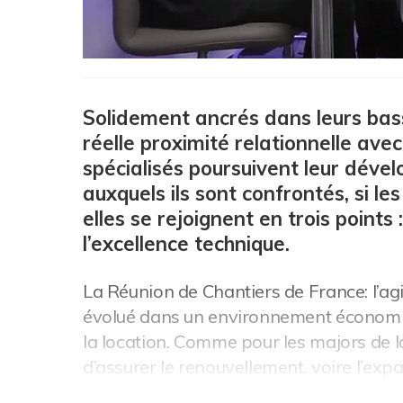
Solidement ancrés dans leurs bas
réelle proximité relationnelle avec
spécialisés poursuivent leur déve
auxquels ils sont confrontés, si l
elles se rejoignent en trois points 
l’excellence technique.
La Réunion de Chantiers de France: l’agili
évolué dans un environnement économi
la location. Comme pour les majors de la
d’assurer le renouvellement, voire l’expans