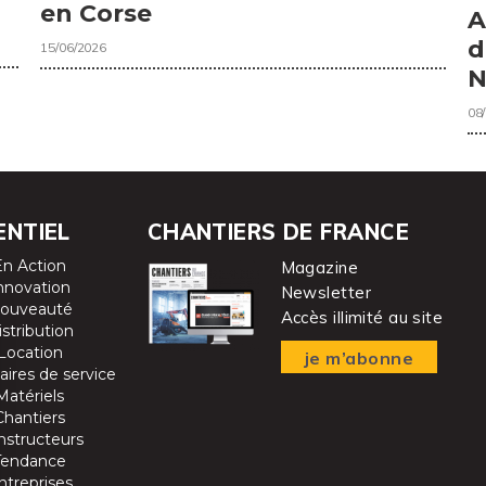
en Corse
A
d
15/06/2026
N
08
ENTIEL
CHANTIERS DE FRANCE
En Action
Magazine
nnovation
Newsletter
ouveauté
Accès illimité au site
istribution
Location
je m’abonne
aires de service
Matériels
Chantiers
nstructeurs
Tendance
ntreprises