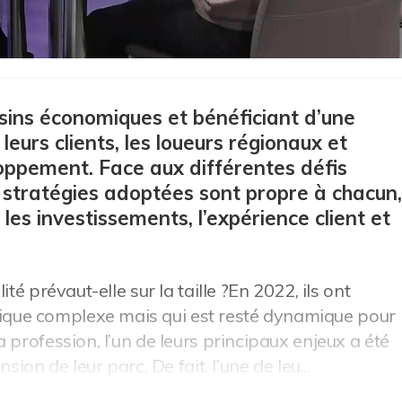
sins économiques et bénéficiant d’une
 leurs clients, les loueurs régionaux et
loppement. Face aux différentes défis
es stratégies adoptées sont propre à chacun,
: les investissements, l’expérience client et
té prévaut-elle sur la taille ?En 2022, ils ont
que complexe mais qui est resté dynamique pour
 profession, l’un de leurs principaux enjeux a été
ion de leur parc. De fait, l’une de leu...