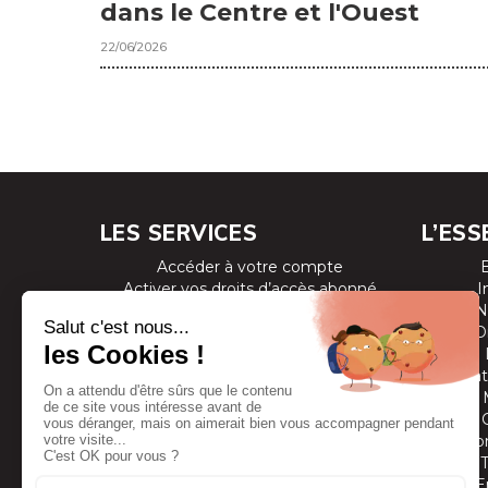
dans le Centre et l'Ouest
22/06/2026
LES SERVICES
L’ESS
Accéder à votre compte
Activer vos droits d’accès abonné
I
Consulter les magazines
N
S’inscrire aux newsletters
D
Devenir annonceur
Se connecter à l’extranet annonceur
Prestat
Nous contacter
Co
E