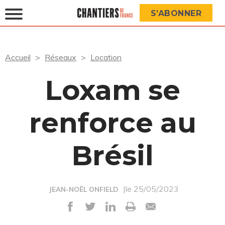
S’ABONNER
Accueil
Réseaux
Location
Loxam se
renforce au
Brésil
|le 25/05/2023
JEAN-NOËL ONFIELD