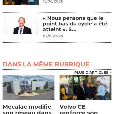
15/06/2026
« Nous pensons que le
point bas du cycle a été
atteint », S...
02/06/2026
DANS LA MÊME RUBRIQUE
PLUS D'ARTICLES >
Mecalac modifie
Volvo CE
son réseau dans
renforce son