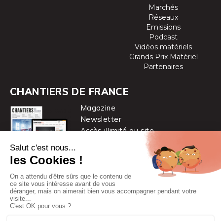
Marchés
Réseaux
Emissions
Podcast
Vidéos matériels
Grands Prix Matériel
Partenaires
CHANTIERS DE FRANCE
Magazine
Newsletter
Accès illimité au site
je m’abonne
Chantiers de France est une marque
du groupe PYC MÉDIA