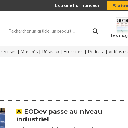
Extranet annonceur
S'abo
Les mag
reprises
Marchés
Réseaux
Emissions
Podcast
Vidéos ma
EODev passe au niveau
industriel