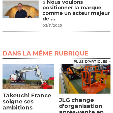
« Nous voulons
positionner la marque
comme un acteur majeur
de ...
03/11/2025
DANS LA MÊME RUBRIQUE
PLUS D'ARTICLES >
Takeuchi France
JLG change
soigne ses
d'organisation
ambitions
après-vente en