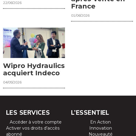
22/06/2026
France
01/06/2026
Wipro Hydraulics
acquiert Indeco
04/05/2026
LES SERVICES
L’ESSENTIEL
Accéder à votre compte
En Action
Activer vos droits d’accès
Innovation
abonné
Nouveauté