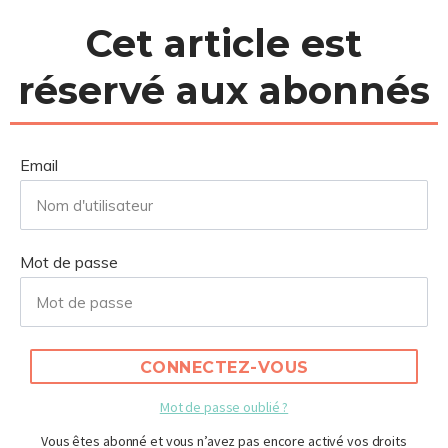
dimension internationale à ma carrière. Mon
parcours initial est issu du commerce et de l...
Cet article est
réservé aux abonnés
Email
Mot de passe
CONNECTEZ-VOUS
Mot de passe oublié ?
Vous êtes abonné et vous n’avez pas encore activé vos droits