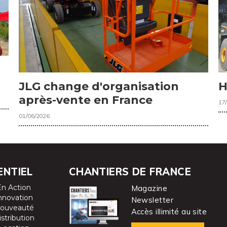
JLG change d'organisation
H
après-vente en France
17
01/06/2026
ENTIEL
CHANTIERS DE FRANCE
En Action
Magazine
nnovation
Newsletter
ouveauté
Accès illimité au site
istribution