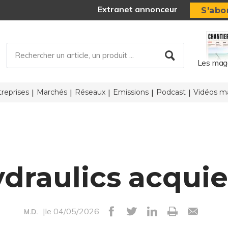
Extranet annonceur
S'abo
Les mag
reprises
Marchés
Réseaux
Emissions
Podcast
Vidéos ma
draulics acquie
|le 04/05/2026
M.D.