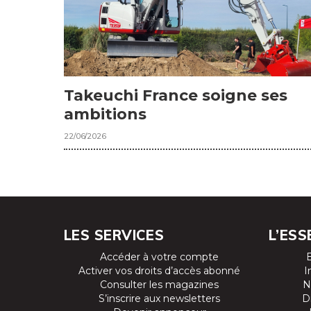
Takeuchi France soigne ses
ambitions
22/06/2026
LES SERVICES
L’ESS
Accéder à votre compte
Activer vos droits d’accès abonné
I
Consulter les magazines
N
S’inscrire aux newsletters
D