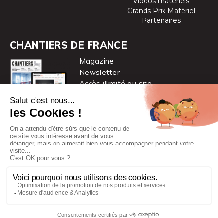
Vidéos matériels
Grands Prix Matériel
Partenaires
CHANTIERS DE FRANCE
Magazine
Newsletter
Accès illimité au site
je m’abonne
Chantiers de France est une marque
du groupe PYC MÉDIA