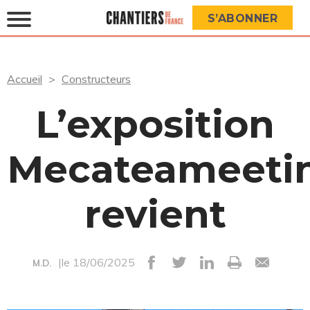
S’ABONNER
Accueil
Constructeurs
L’exposition
Mecateameeti
revient
|le 18/06/2025
M.D.