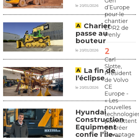
Gen
le 20/01/2026
d’Europe
pour le
chantier
Charier
EPR2 de
passe au
Penly
bouteur
le 20/01/2026
Carl
Slotte,
La fin de
Président
l’éclipse
de Volvo
CE
le 20/01/2026
Europe -
« Les
nouvelles
Hyundai
technologie
Construction
permettent
Equipment
de créer
confie l’Île-
davantage