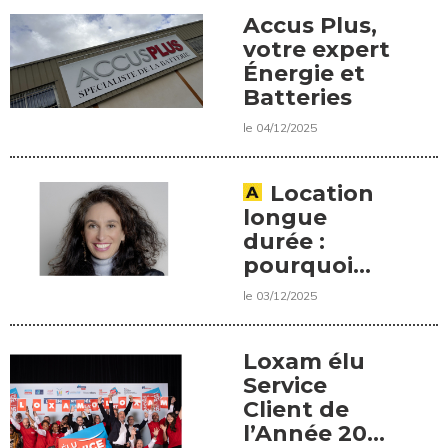
Accus Plus,
votre expert
Énergie et
Batteries
le 04/12/2025
Location
longue
durée :
pourquoi
BNP Paribas
le 03/12/2025
Artegy
séduit de
plus en plus
Loxam élu
les acteurs
Service
des travaux
Client de
publics
l’Année 2026