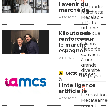
l’avenir du
Alexandre
marché des
Marchetta,
équipements
Mecalac –
le 13/12/2025
compacts
« L’offre
urbaine
Kiloutou se
telle que
renforce sur
nous
l’avons
le marché
élaborée
espagnol
convient
le 10/12/2025
à une
grande
diversité
MCS passe
de pays »
à
l’intelligence
artificielle
L’exposition
le 05/12/2025
Mecateamee
revient