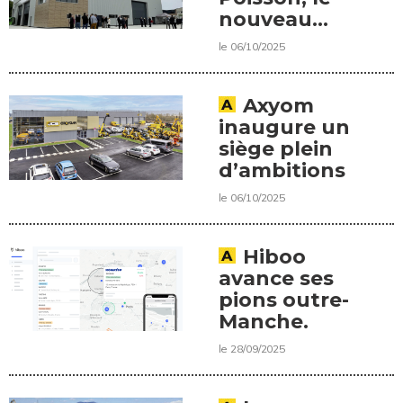
nouveau
levier de
le 06/10/2025
développement
du groupe
Axyom
inaugure un
siège plein
d’ambitions
le 06/10/2025
Hiboo
avance ses
pions outre-
Manche.
le 28/09/2025