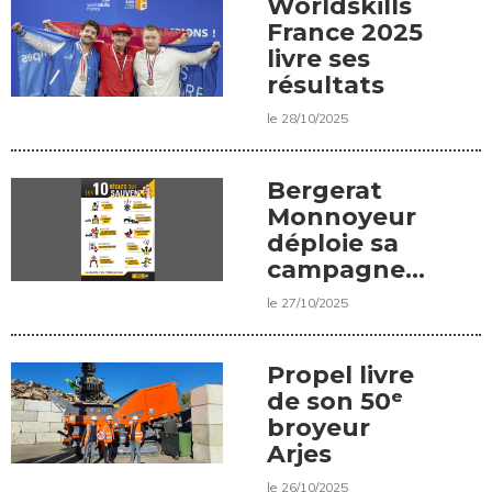
Worldskills
France 2025
livre ses
résultats
le 28/10/2025
Bergerat
Monnoyeur
déploie sa
campagne
“Les 10
le 27/10/2025
règles qui
sauvent”
Propel livre
de son 50ᵉ
broyeur
Arjes
le 26/10/2025