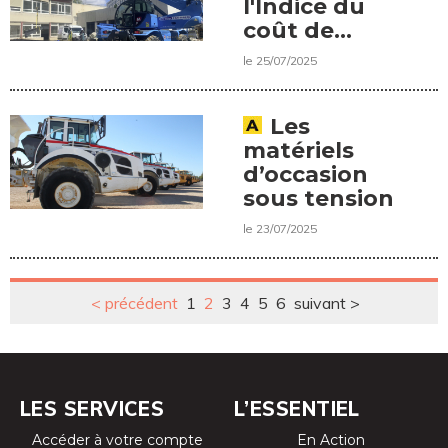
l'Indice du
coût de
revient
le 25/07/2025
Location
Les
matériels
d’occasion
sous tension
le 23/07/2025
< précédent
1
2
3
4
5
6
suivant >
LES SERVICES
L’ESSENTIEL
Accéder à votre compte
En Action