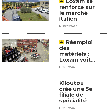
Loxam se
renforce sur
le marché
italien
le 25/09/2025
Réemploi
des
matériels :
Loxam voit
grand
le 22/09/2025
Kiloutou
crée une 5e
filiale de
spécialité
le 21/09/2025