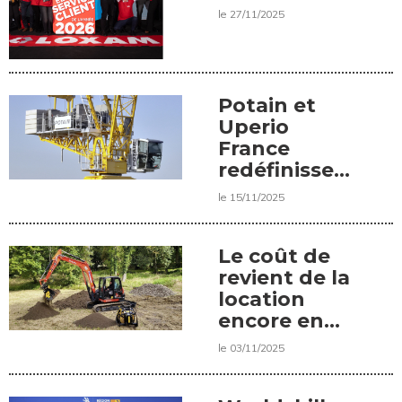
dans la
le 27/11/2025
catégorie
« Location
de
matériel ».
Potain et
Uperio
France
redéfinissent
leur
le 15/11/2025
partenariat
Le coût de
revient de la
location
encore en
hausse
le 03/11/2025