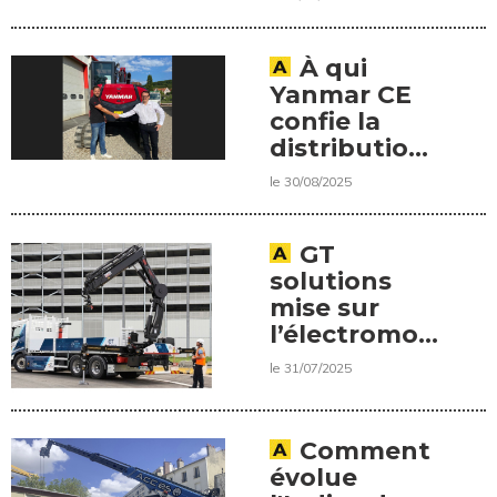
À qui
Yanmar CE
confie la
distribution
de ses
le 30/08/2025
gammes en
Alsace ?
GT
solutions
mise sur
l’électromobilité
lourde du
le 31/07/2025
dernier
kilomètre
Comment
évolue