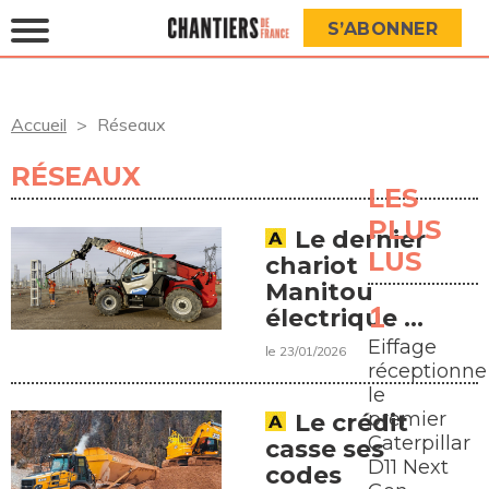
S’ABONNER
Accueil
Réseaux
RÉSEAUX
LES
PLUS
Le dernier
LUS
chariot
Manitou
électrique à
l'essai chez
Eiffage
le 23/01/2026
Loxam
réceptionne
le
premier
Le crédit
Caterpillar
casse ses
D11 Next
codes