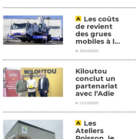
Les coûts
de revient
des grues
mobiles à la
baisse
le 25/10/2025
Kiloutou
conclut un
partenariat
avec l’Adie
le 21/10/2025
Les
Ateliers
Poisson, le