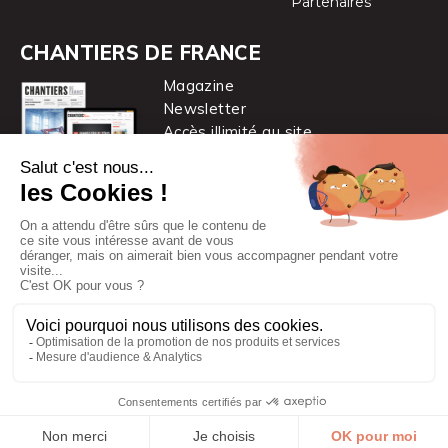
Partenaires
CHANTIERS DE FRANCE
Magazine
Newsletter
Accès illimité au site
je m’abonne
Chantiers de France est une marque
du groupe PYC MÉDIA
© 2026 PYC Média |
Plan du site
|
Mentions légales
|
CGUV
|
Protection des données personnelles
|
Cookies