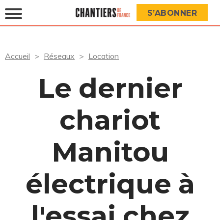
S’ABONNER
Accueil
Réseaux
Location
Le dernier
chariot
Manitou
électrique à
l'essai chez