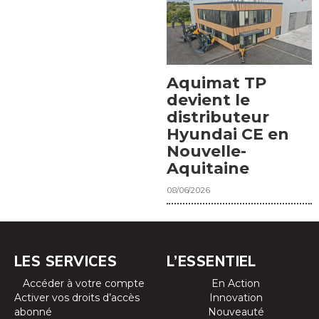
Aquimat TP
devient le
distributeur
Hyundai CE en
Nouvelle-
Aquitaine
08/06/2026
LES SERVICES
L’ESSENTIEL
Accéder à votre compte
En Action
Activer vos droits d’accès
Innovation
abonné
Nouveauté