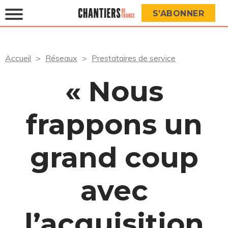
S’ABONNER
Accueil
Réseaux
Prestataires de service
« Nous
frappons un
grand coup
avec
l’acquisition