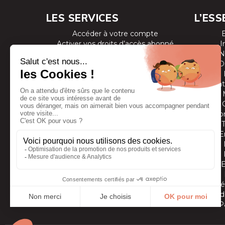
LES SERVICES
L’ESS
Accéder à votre compte
Activer vos droits d’accès abonné
I
Consulter les magazines
N
S’inscrire aux newsletters
D
Devenir annonceur
Se connecter à l’extranet annonceur
Prestat
Nous contacter
Co
E
Vidé
Grands
P