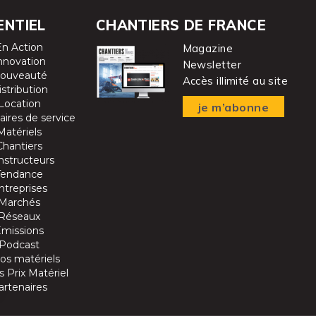
ENTIEL
CHANTIERS DE FRANCE
En Action
Magazine
nnovation
Newsletter
ouveauté
Accès illimité au site
istribution
Location
je m’abonne
aires de service
Matériels
Chantiers
nstructeurs
Tendance
ntreprises
Marchés
Réseaux
Emissions
Podcast
os matériels
 Prix Matériel
artenaires