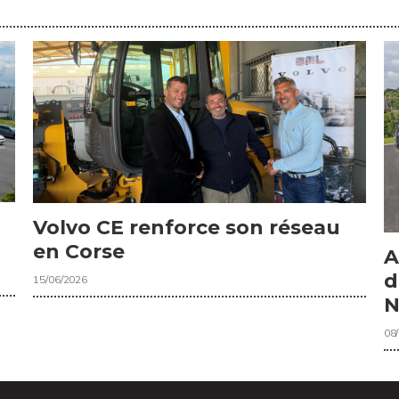
Volvo CE renforce son réseau
en Corse
A
d
15/06/2026
N
08