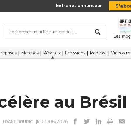
Extranet annonceur
S'abo
Les mag
reprises
Marchés
Réseaux
Emissions
Podcast
Vidéos ma
élère au Brésil 
|le 01/06/2026
LOANE BOURIC