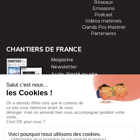
Réseaux
Emissions
Podcast
Vidéos matériels
Grands Prix Matériel
Partenaires
CHANTIERS DE FRANCE
Magazine
Newsletter
Accès illimité au site
je m’abonne
Chantiers de France est une marque
du groupe PYC MÉDIA