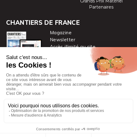
Grands Prix Matériel
Partenaires
CHANTIERS DE FRANCE
Magazine
Newsletter
Accès illimité au site
je m’abonne
Chantiers de France est une marque
du groupe PYC MÉDIA
© 2026 PYC Média |
Plan du site
|
Mentions légales
|
CGUV
|