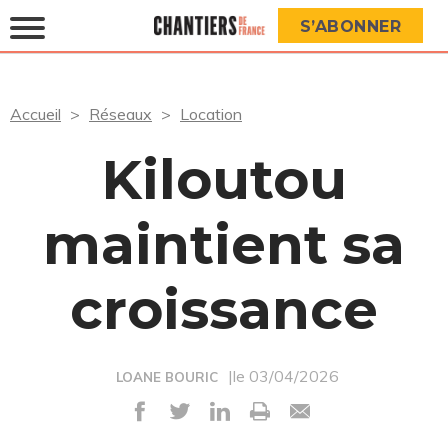
S’ABONNER
Accueil
Réseaux
Location
Kiloutou
maintient sa
croissance
|le 03/04/2026
LOANE BOURIC