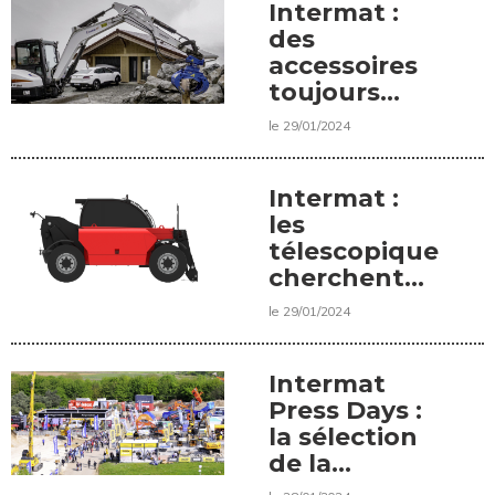
Intermat :
des
accessoires
toujours
plus variés
le 29/01/2024
Intermat :
les
télescopiques
cherchent
l'exhaustivité
le 29/01/2024
Intermat
Press Days :
la sélection
de la
rédaction