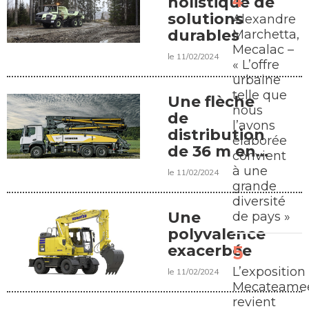
holistique de
solutions
Alexandre
durables
Marchetta,
Mecalac –
le 11/02/2024
« L’offre
urbaine
telle que
Une flèche
nous
de
l’avons
distribution
élaborée
de 36 m en
convient
pliage
à une
le 11/02/2024
multiple
grande
diversité
Une
de pays »
polyvalence
exacerbée
L’exposition
le 11/02/2024
Mecateamee
revient