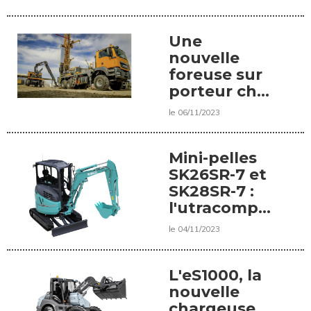
Une
nouvelle
foreuse sur
porteur chez
Bauer
le 06/11/2023
Mini-pelles
SK26SR-7 et
SK28SR-7 :
l'utracompacité
selon
le 04/11/2023
Kobelco
L'eS1000, la
nouvelle
chargeuse