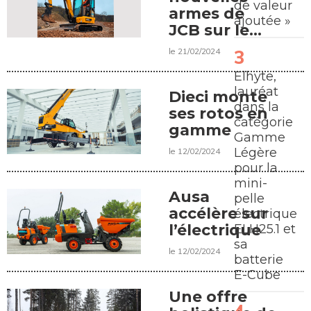
de valeur
armes de
ajoutée »
JCB sur le
segment des
le 21/02/2024
mini-pelles
Elhyte,
de 2,5 t
lauréat
Dieci monte
dans la
ses rotos en
catégorie
gamme
Gamme
Légère
le 12/02/2024
pour la
mini-
Ausa
pelle
accélère sur
électrique
l’électrique
ELH25.1 et
sa
le 12/02/2024
batterie
E-Cube
Une offre