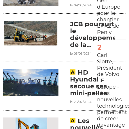
Gen
le 04/03/2024
d’Europe
pour le
chantier
JCB poursuit
EPR2 de
le
Penly
développement
de la
chargeuse
le 03/03/2024
Carl
pelleteuse
Slotte,
Président
HD
de Volvo
Hyundai
CE
secoue ses
Europe -
mini-pelles
« Les
nouvelles
le 25/02/2024
technologie
permettent
de créer
Les
davantage
nouvelles