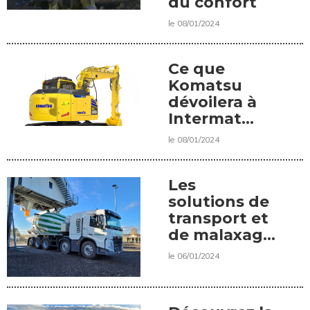
du confort
le 08/01/2024
Ce que
Komatsu
dévoilera à
Intermat
2024
le 08/01/2024
Les
solutions de
transport et
de malaxage
écologique
le 06/01/2024
de Liebherr