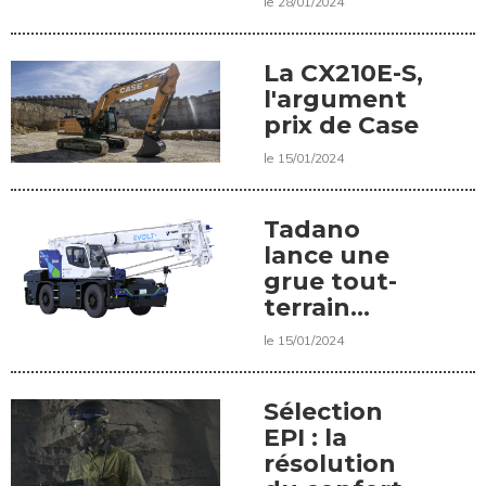
le 28/01/2024
La CX210E-S,
l'argument
prix de Case
le 15/01/2024
Tadano
lance une
grue tout-
terrain
électrique
le 15/01/2024
Sélection
EPI : la
résolution