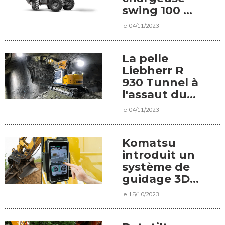
swing 100 %
électrique
le 04/11/2023
de Mecalac
La pelle
Liebherr R
930 Tunnel à
l'assaut du
marché
le 04/11/2023
mondial
Komatsu
introduit un
système de
guidage 3D
avec pesage
le 15/10/2023
embarqué.