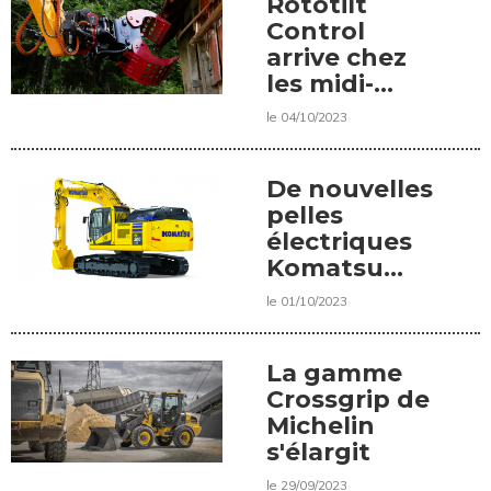
Rototilt
Control
arrive chez
les midi-
pelles
le 04/10/2023
De nouvelles
pelles
électriques
Komatsu
bientôt sur
le 01/10/2023
le marché
La gamme
Crossgrip de
Michelin
s'élargit
le 29/09/2023