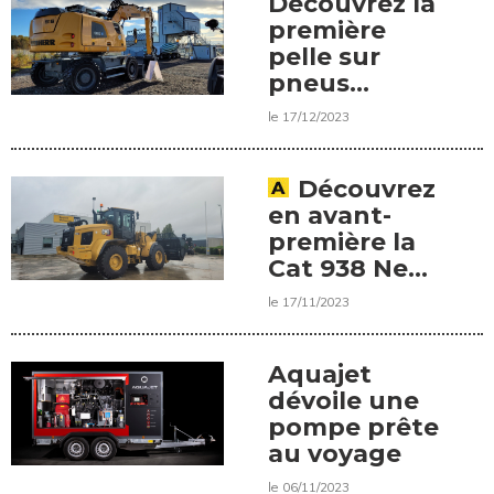
Découvrez la
première
pelle sur
pneus
électrique
le 17/12/2023
Liebherr
Découvrez
en avant-
première la
Cat 938 Next
Gen
le 17/11/2023
Aquajet
dévoile une
pompe prête
au voyage
le 06/11/2023