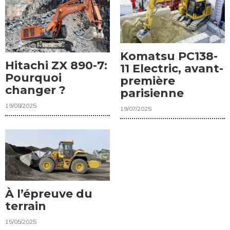
Komatsu PC138-
Hitachi ZX 890-7:
11 Electric, avant-
Pourquoi
première
changer ?
parisienne
19/08/2025
19/07/2025
À l’épreuve du
terrain
15/05/2025