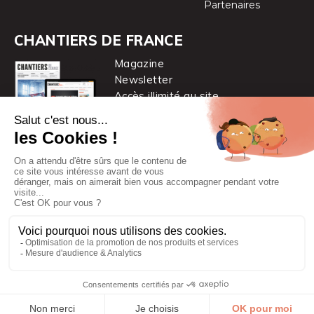
Partenaires
CHANTIERS DE FRANCE
Magazine
Newsletter
Accès illimité au site
je m’abonne
Chantiers de France est une marque
du groupe PYC MÉDIA
© 2026 PYC Média |
Plan du site
|
Mentions légales
|
CGUV
|
Protection des données personnelles
|
Cookies