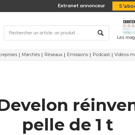
Extranet annonceur
S'abo
Les mag
reprises
Marchés
Réseaux
Emissions
Podcast
Vidéos ma
evelon réinvent
pelle de 1 t