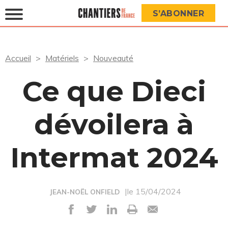
S’ABONNER
Accueil
Matériels
Nouveauté
Ce que Dieci
dévoilera à
Intermat 2024
|le 15/04/2024
JEAN-NOËL ONFIELD