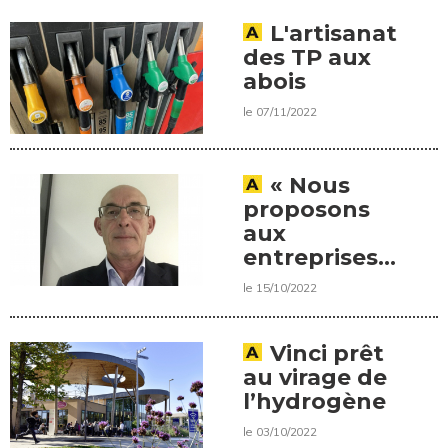
une
interview de
L'artisanat
Vincent
des TP aux
Martin,
abois
président de
le 07/11/2022
Roger
Martin.
« Nous
proposons
aux
entreprises
et
le 15/10/2022
organismes
de
formation
Vinci prêt
de monter
au virage de
leur CFA à la
l’hydrogène
carte », une
le 03/10/2022