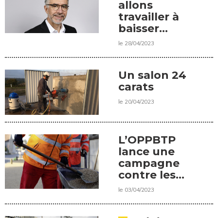
allons
travailler à
baisser
l’empreinte
le 28/04/2023
carbone de
nos
chantiers »,
Un salon 24
Didier
carats
Deschanel,
le 20/04/2023
directeur
délégué de
Sogea
L’OPPBTP
Environnement
lance une
campagne
contre les
TMS
le 03/04/2023