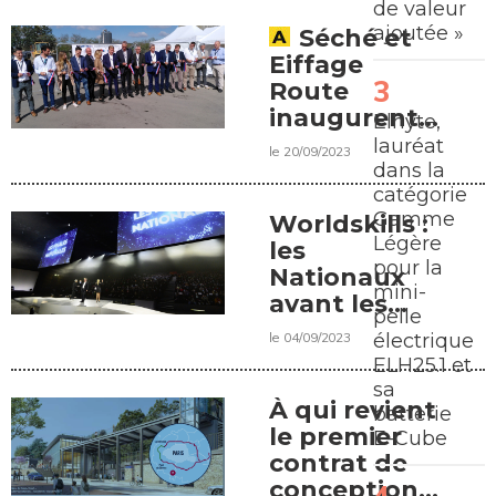
de valeur
Une
ajoutée »
Séché et
interview de
Eiffage
Nathanaël
Route
Cornet
inaugurent
Elhyte,
Philippe,
leur plate-
lauréat
Président du
le 20/09/2023
forme de
dans la
Seddre*
recyclage
catégorie
Gamme
Worldskills :
Légère
les
pour la
Nationaux
mini-
avant les
pelle
Mondes
le 04/09/2023
électrique
ELH25.1 et
sa
À qui revient
batterie
le premier
E-Cube
contrat de
conception-