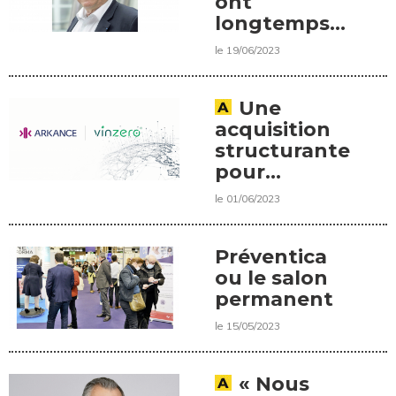
ont
longtemps
prêché dans
le 19/06/2023
le désert »,
Pierre
Rampa,
Une
président
acquisition
des
structurante
Canalisateurs
pour
Monnoyeur
le 01/06/2023
Préventica
ou le salon
permanent
le 15/05/2023
« Nous