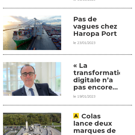
Pas de
vagues chez
Haropa Port
le 23/01/2023
« La
transformation
digitale n’a
pas encore
eu lieu dans
le 19/01/2023
l’industrie
de la
construction »,
Colas
une
lance deux
interview de
marques de