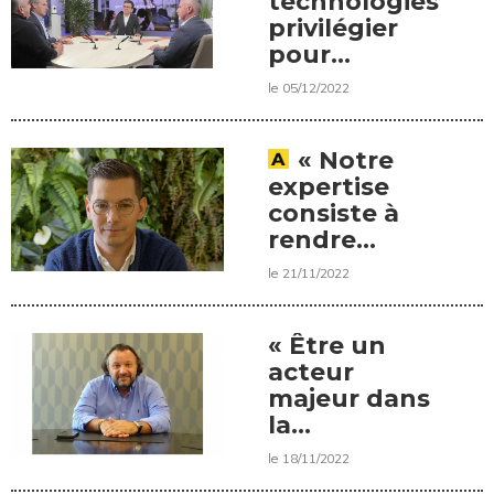
technologies
privilégier
pour
décarboner
le 05/12/2022
son parc ?
« Notre
expertise
consiste à
rendre
accessible
le 21/11/2022
l’inaccessible »,
Xavier
Rodriguez,
« Être un
PDG de
acteur
Jarnias
majeur dans
la
production
le 18/11/2022
d’énergie »,