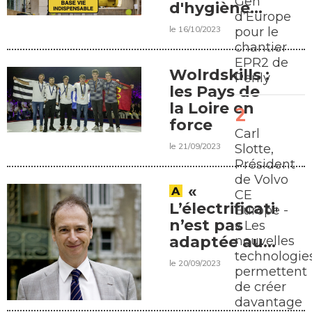
Gen
d'hygiène
d’Europe
sur le
le 16/10/2023
pour le
chantier
chantier
EPR2 de
Wolrdskills :
Penly
les Pays de
la Loire en
force
Carl
le 21/09/2023
Slotte,
Président
de Volvo
«
CE
L’électrification
Europe -
n’est pas
« Les
adaptée aux
nouvelles
technologie
matériels de
le 20/09/2023
permettent
production
de créer
en
davantage
démolition »,