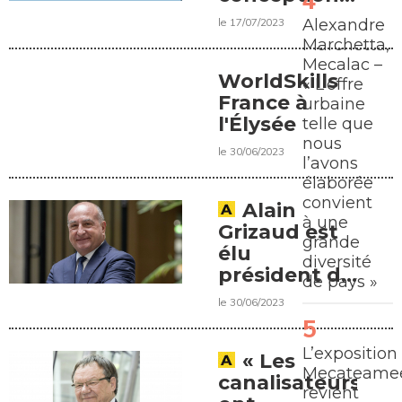
réalisation
le 17/07/2023
Alexandre
du Grand
Marchetta,
Paris ?
Mecalac –
WorldSkills
« L’offre
France à
urbaine
l'Élysée
telle que
nous
le 30/06/2023
l’avons
élaborée
convient
Alain
à une
Grizaud est
grande
élu
diversité
président de
de pays »
la FNTP
le 30/06/2023
L’exposition
« Les
Mecateamee
canalisateurs
revient