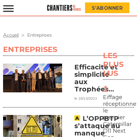
S’ABONNER
Accueil
Entreprises
ENTREPRISES
LES
PLUS
Efficacité et
LUS
simplicité
aux
Trophées
des
Eiffage
le 26/10/2023
Canalisateurs
réceptionne
le
premier
L’OPPBTP
Caterpillar
s’attaque au
D11 Next
manque