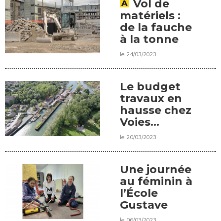
Vol de
matériels :
de la fauche
à la tonne
le 24/03/2023
Le budget
travaux en
hausse chez
Voies
navigables
le 20/03/2023
de France
Une journée
au féminin à
l’École
Gustave
le 06/03/2023