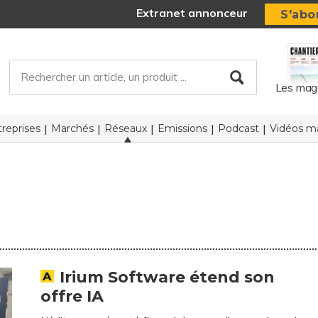
Extranet annonceur
S'abo
Les mag
reprises
Marchés
Réseaux
Emissions
Podcast
Vidéos ma
Irium Software étend son
offre IA