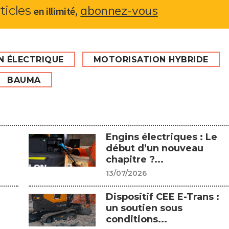
abonnez-vous
rticles
,
en illimité
N ÉLECTRIQUE
MOTORISATION HYBRIDE
BAUMA
Engins électriques : Le
début d’un nouveau
chapitre ?...
13/07/2026
Dispositif CEE E-Trans :
un soutien sous
conditions...