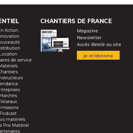
ENTIEL
CHANTIERS DE FRANCE
En Action
Magazine
nnovation
Newsletter
ouveauté
Accès illimité au site
istribution
Location
je m’abonne
aires de service
Matériels
Chantiers
nstructeurs
Tendance
ntreprises
Marchés
Réseaux
Emissions
Podcast
os matériels
 Prix Matériel
artenaires