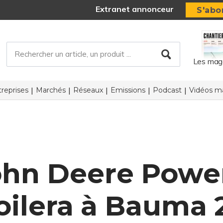
Extranet annonceur
S'abo
Les mag
reprises
Marchés
Réseaux
Emissions
Podcast
Vidéos ma
ohn Deere Powe
oilera à Bauma 