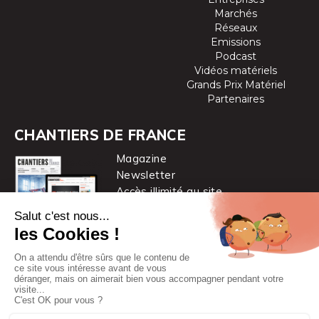
Marchés
Réseaux
Emissions
Podcast
Vidéos matériels
Grands Prix Matériel
Partenaires
CHANTIERS DE FRANCE
Magazine
Newsletter
Accès illimité au site
je m’abonne
Chantiers de France est une marque
du groupe PYC MÉDIA