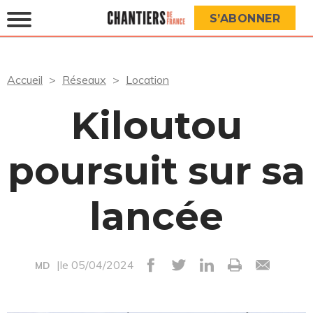
S’ABONNER
Accueil
Réseaux
Location
Kiloutou
poursuit sur sa
lancée
|le 05/04/2024
MD