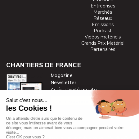
Entreprises
Marchés
Réseaux
Emissions
Podcast
Vidéos matériels
Grands Prix Matériel
Partenaires
CHANTIERS DE FRANCE
Magazine
Newsletter
Accès illimité au site
je m’abonne
Chantiers de France est une marque
du groupe PYC MÉDIA