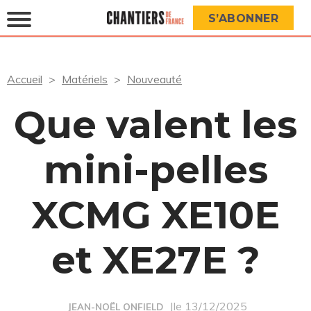
S’ABONNER
Accueil
Matériels
Nouveauté
Que valent les
mini-pelles
XCMG XE10E
et XE27E ?
|le 13/12/2025
JEAN-NOËL ONFIELD