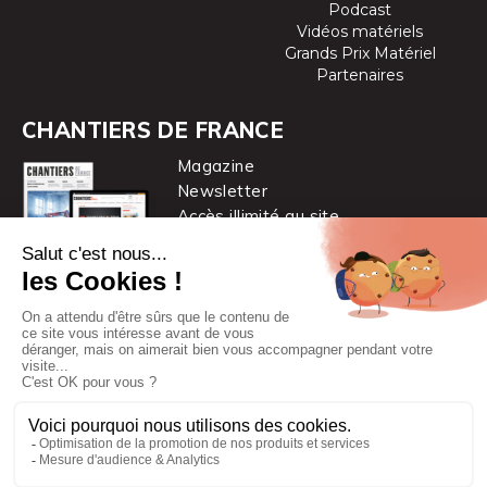
Podcast
Vidéos matériels
Grands Prix Matériel
Partenaires
CHANTIERS DE FRANCE
Magazine
Newsletter
Accès illimité au site
je m’abonne
Chantiers de France est une marque
du groupe PYC MÉDIA