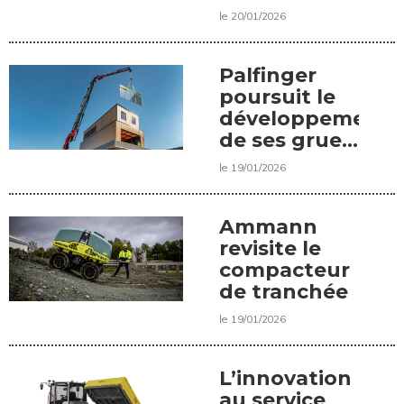
voie
le 20/01/2026
Palfinger
poursuit le
développement
de ses grues
lourdes
le 19/01/2026
Ammann
revisite le
compacteur
de tranchée
le 19/01/2026
L’innovation
au service