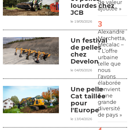
de valeur
lourdes chez
ajoutée »
JCB
le 19/05/2026
Alexandre
Marchetta,
Un festival
Mecalac –
de pelles
« L’offre
chez
urbaine
Develon
telle que
nous
le 04/05/2026
l’avons
élaborée
Une pelle
convient
Cat taillée
à une
grande
pour
diversité
l'Europe
de pays »
le 13/04/2026