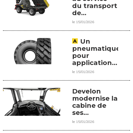
du transport
de
matériaux
le 15/01/2026
sur chantier
Un
pneumatique
pour
applications
sévères
le 15/01/2026
Develon
modernise la
cabine de
ses
tombereaux
le 15/01/2026
articulés