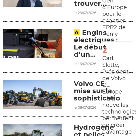
Gen
trouver
d’Europe
l’électricité »,
le 23/07/2026
pour le
Éric
chantier
Plouzennec,
EPR2 de
groupe
Engins
Penly
Colas
électriques :
Le début
d’un
Carl
nouveau
le 13/07/2026
Slotte,
chapitre ?
Président
de Volvo
Volvo CE
CE
mise sur la
Europe -
sophistication
« Les
nouvelles
le 08/07/2026
technologie
permettent
de créer
Hydrogène
davantage
et pelles