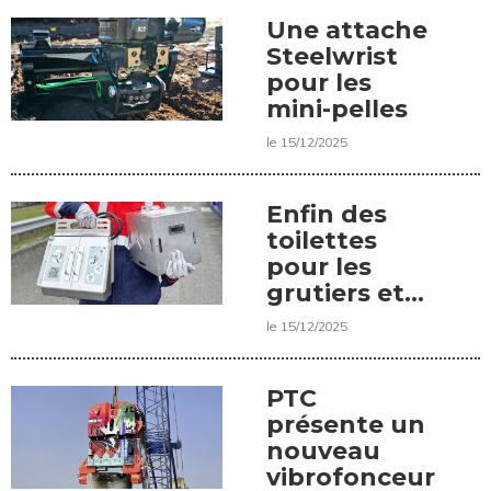
Une attache
Steelwrist
pour les
mini-pelles
le 15/12/2025
Enfin des
toilettes
pour les
grutiers et
grutières
le 15/12/2025
PTC
présente un
nouveau
vibrofonceur