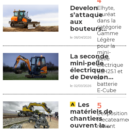
Develon
Elhyte,
s’attaque
lauréat
dans la
aux
catégorie
bouteurs
Gamme
légers
le 06/04/2026
Légère
pour la
mini-
La seconde
pelle
mini-pelle
électrique
électrique
ELH25.1 et
de Develon
sa
arrive
batterie
le 02/03/2026
E-Cube
Les
matériels de
L’exposition
chantiers
Mecateamee
ouvrent la
revient