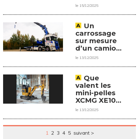
le 15/12/2025
Un
carrossage
sur mesure
d’un camion
signé Miltra
le 13/12/2025
Paris Nord
Que
valent les
mini-pelles
XCMG XE10E
et XE27E ?
le 13/12/2025
1
2
3
4
5
suivant >