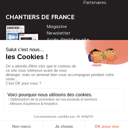
Partenaires
CHANTIERS DE FRANCE
Magazine
Newsletter
Accès illimité au site
je m’abonne
Chantiers de France est une marque
du groupe PYC MÉDIA
© 2026 PYC Média |
Plan du site
|
Mentions légales
|
CGUV
|
Protection des données personnelles
|
Cookies