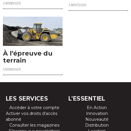
19/08/2025
19/07/2025
À l’épreuve du
terrain
15/05/2025
LES SERVICES
L’ESSENTIEL
Accéder à votre compte
En Action
Activer vos droits d’accès
Innovation
abonné
Nouveauté
Consulter les magazines
Distribution
S’inscrire aux newsletters
Location