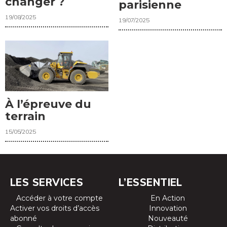
changer ?
parisienne
19/08/2025
19/07/2025
À l’épreuve du
terrain
15/05/2025
LES SERVICES
L’ESSENTIEL
Accéder à votre compte
En Action
Activer vos droits d’accès
Innovation
abonné
Nouveauté