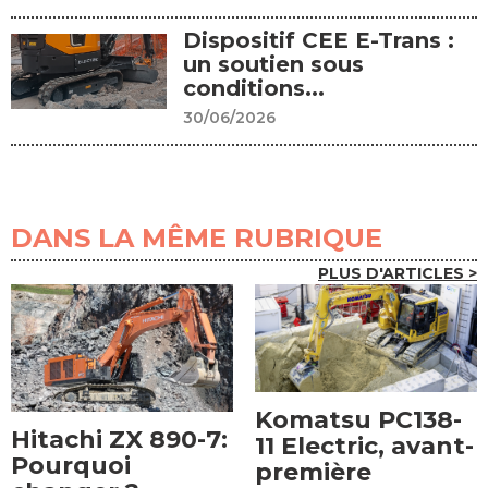
Dispositif CEE E-Trans :
un soutien sous
conditions...
30/06/2026
DANS LA MÊME RUBRIQUE
PLUS D'ARTICLES >
Komatsu PC138-
Hitachi ZX 890-7:
11 Electric, avant-
Pourquoi
première