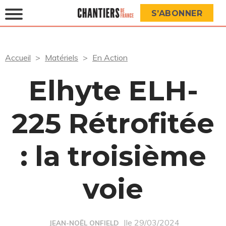
S’ABONNER
Accueil
Matériels
En Action
Elhyte ELH-
225 Rétrofitée
: la troisième
voie
|le 29/03/2024
JEAN-NOËL ONFIELD