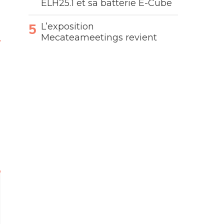
ELH25.1 et sa batterie E-Cube
L’exposition
Mecateameetings revient