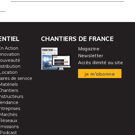
ENTIEL
CHANTIERS DE FRANCE
En Action
Magazine
nnovation
Newsletter
ouveauté
Accès illimité au site
istribution
Location
je m’abonne
aires de service
Matériels
Chantiers
nstructeurs
Tendance
ntreprises
Marchés
Réseaux
Emissions
Podcast