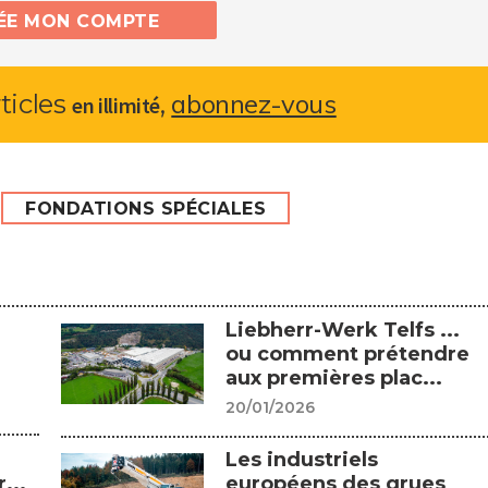
RÉE MON COMPTE
abonnez-vous
rticles
,
en illimité
FONDATIONS SPÉCIALES
Liebherr-Werk Telfs ...
ou comment prétendre
aux premières plac...
20/01/2026
Les industriels
...
européens des grues