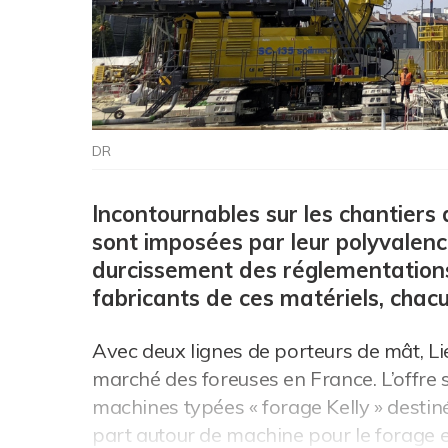
DR
Incontournables sur les chantiers 
sont imposées par leur polyvalence
durcissement des réglementations 
fabricants de ces matériels, chacu
Avec deux lignes de porteurs de mât, Lie
marché des foreuses en France. L’offre s
machines typées « forage Kelly » destiné
part autour de machine pour le forage e