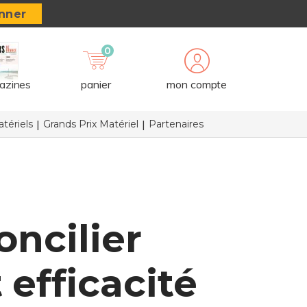
nner
0
azines
panier
mon compte
tériels
Grands Prix Matériel
Partenaires
ncilier
 efficacité