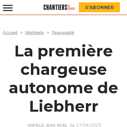
S’ABONNER
Accueil
Matériels
Nouveauté
La première
chargeuse
autonome de
Liebherr
|le 17/04/2025
ONFIELD, JEAN-NOËL