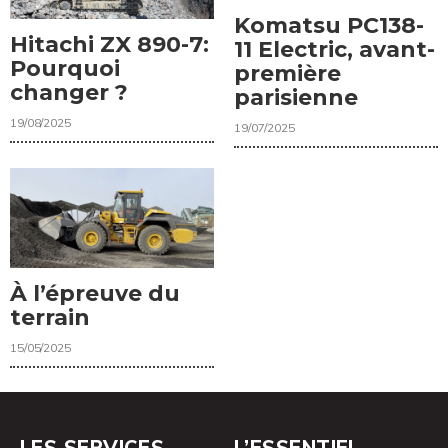
Komatsu PC138-
Hitachi ZX 890-7:
11 Electric, avant-
Pourquoi
première
changer ?
parisienne
19/08/2025
19/07/2025
À l’épreuve du
terrain
15/05/2025
LES SERVICES
L’ESSENTIEL