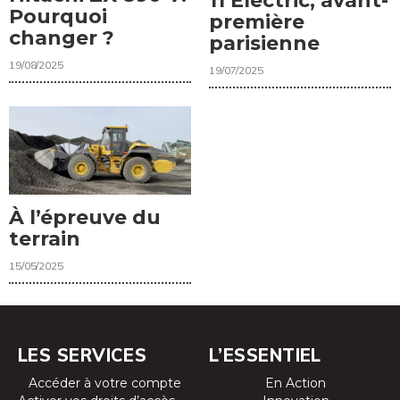
11 Electric, avant-
Pourquoi
première
changer ?
parisienne
19/08/2025
19/07/2025
À l’épreuve du
terrain
15/05/2025
LES SERVICES
L’ESSENTIEL
Accéder à votre compte
En Action