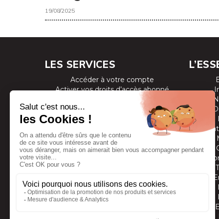
19/08/2025
LES SERVICES
L’ESS
Accéder à votre compte
Activer vos droits d’accès abonné
I
Consulter les magazines
N
S’inscrire aux newsletters
D
Devenir annonceur
Se connecter à l’extranet annonceur
Prestat
Nous contacter
Co
E