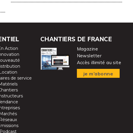
ENTIEL
CHANTIERS DE FRANCE
En Action
Magazine
nnovation
Newsletter
ouveauté
Accès illimité au site
istribution
Location
je m’abonne
aires de service
Matériels
Chantiers
nstructeurs
Tendance
ntreprises
Marchés
Réseaux
Emissions
Podcast