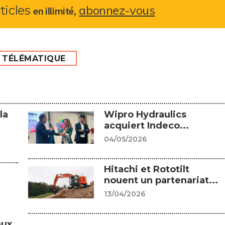
abonnez-vous
rticles
,
en illimité
TÉLÉMATIQUE
la
Wipro Hydraulics
acquiert Indeco...
04/05/2026
Hitachi et Rototilt
nouent un partenariat...
13/04/2026
aux