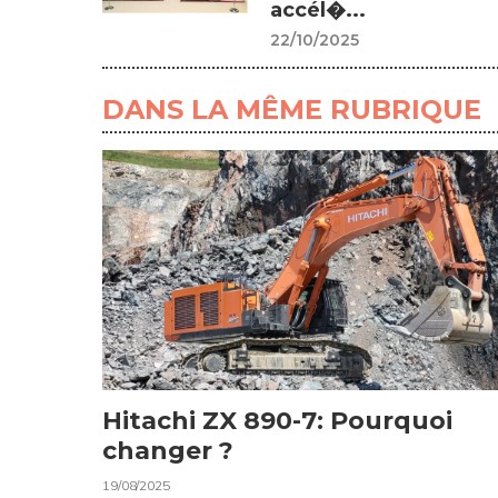
accél�...
22/10/2025
DANS LA MÊME RUBRIQUE
Hitachi ZX 890-7: Pourquoi
changer ?
19/08/2025