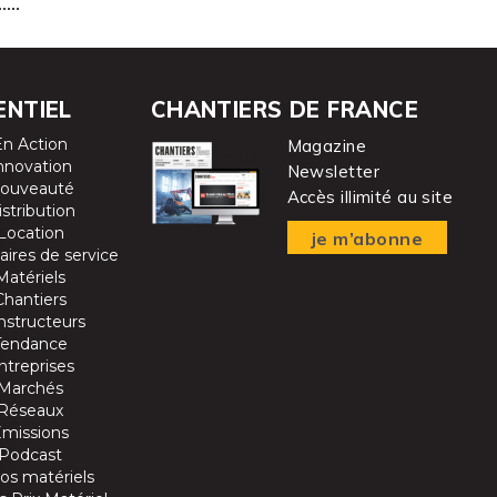
ENTIEL
CHANTIERS DE FRANCE
En Action
Magazine
nnovation
Newsletter
ouveauté
Accès illimité au site
istribution
Location
je m’abonne
aires de service
Matériels
Chantiers
nstructeurs
Tendance
ntreprises
Marchés
Réseaux
Emissions
Podcast
os matériels