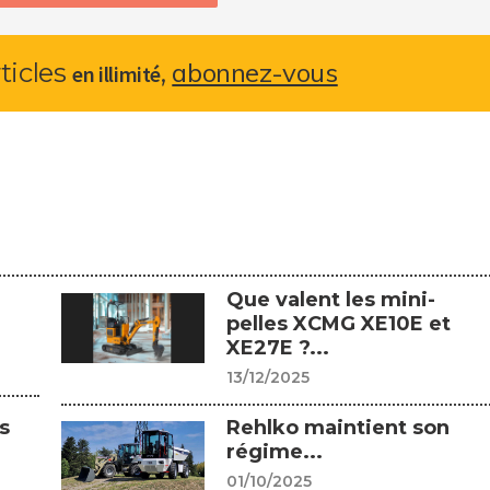
abonnez-vous
rticles
,
en illimité
Que valent les mini-
pelles XCMG XE10E et
XE27E ?...
13/12/2025
s
Rehlko maintient son
régime...
01/10/2025