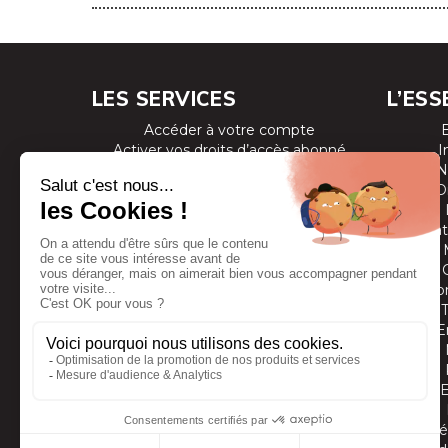
LES SERVICES
L’ESS
Accéder à votre compte
Activer vos droits d’accès abonné
I
Consulter les magazines
N
S’inscrire aux newsletters
D
Devenir annonceur
Se connecter à l’extranet annonceur
Prestat
Nous contacter
Co
E
Vidé