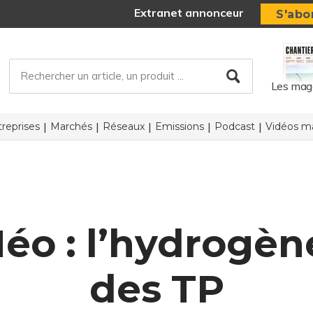
Extranet annonceur
S'abo
Les mag
reprises
Marchés
Réseaux
Emissions
Podcast
Vidéos ma
éo : l’hydrogèn
des TP