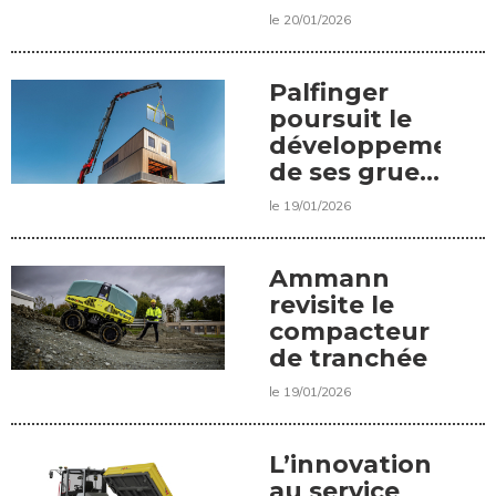
voie
le 20/01/2026
Palfinger
poursuit le
développement
de ses grues
lourdes
le 19/01/2026
Ammann
revisite le
compacteur
de tranchée
le 19/01/2026
L’innovation
au service