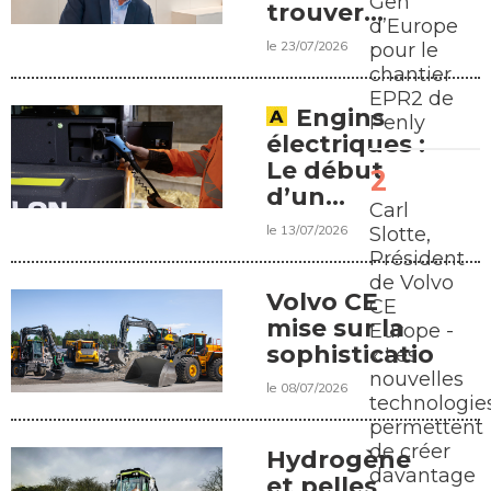
Gen
trouver
d’Europe
l’électricité »,
le 23/07/2026
pour le
Éric
chantier
Plouzennec,
EPR2 de
groupe
Engins
Penly
Colas
électriques :
Le début
d’un
Carl
nouveau
le 13/07/2026
Slotte,
chapitre ?
Président
de Volvo
Volvo CE
CE
mise sur la
Europe -
sophistication
« Les
nouvelles
le 08/07/2026
technologie
permettent
de créer
Hydrogène
davantage
et pelles