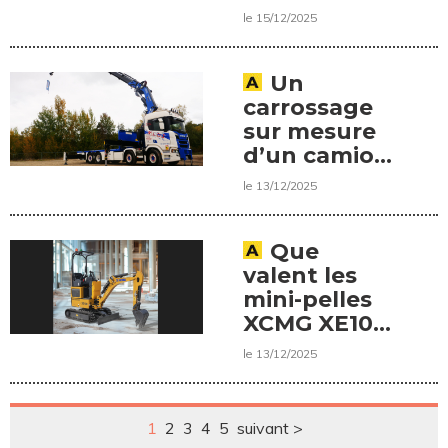
le 15/12/2025
Un
carrossage
sur mesure
d’un camion
signé Miltra
le 13/12/2025
Paris Nord
Que
valent les
mini-pelles
XCMG XE10E
et XE27E ?
le 13/12/2025
1
2
3
4
5
suivant >