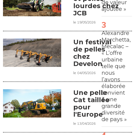
de valeur
lourdes chez
ajoutée »
JCB
le 19/05/2026
Alexandre
Marchetta,
Un festival
Mecalac –
de pelles
« L’offre
chez
urbaine
Develon
telle que
nous
le 04/05/2026
l’avons
élaborée
Une pelle
convient
Cat taillée
à une
grande
pour
diversité
l'Europe
de pays »
le 13/04/2026