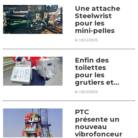
Une attache
Steelwrist
pour les
mini-pelles
le 15/12/2025
Enfin des
toilettes
pour les
grutiers et
grutières
le 15/12/2025
PTC
présente un
nouveau
vibrofonceur