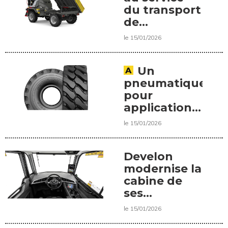
du transport
de
matériaux
le 15/01/2026
sur chantier
Un
pneumatique
pour
applications
sévères
le 15/01/2026
Develon
modernise la
cabine de
ses
tombereaux
le 15/01/2026
articulés