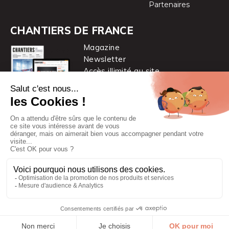
Partenaires
CHANTIERS DE FRANCE
Magazine
Newsletter
Accès illimité au site
je m’abonne
Chantiers de France est une marque
du groupe PYC MÉDIA
© 2026 PYC Média |
Plan du site
|
Mentions légales
|
CGUV
|
Protection des données personnelles
|
Cookies