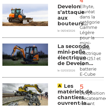
Develon
Elhyte,
s’attaque
lauréat
dans la
aux
catégorie
bouteurs
Gamme
légers
le 06/04/2026
Légère
pour la
mini-
La seconde
pelle
mini-pelle
électrique
électrique
ELH25.1 et
de Develon
sa
arrive
batterie
le 02/03/2026
E-Cube
Les
matériels de
L’exposition
chantiers
Mecateamee
ouvrent la
revient