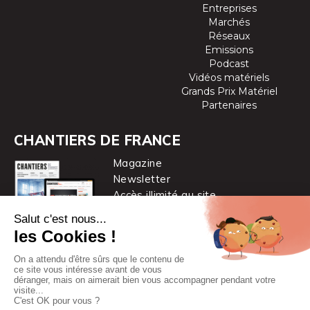
Entreprises
Marchés
Réseaux
Emissions
Podcast
Vidéos matériels
Grands Prix Matériel
Partenaires
CHANTIERS DE FRANCE
Magazine
Newsletter
Accès illimité au site
je m’abonne
Chantiers de France est une marque
du groupe PYC MÉDIA