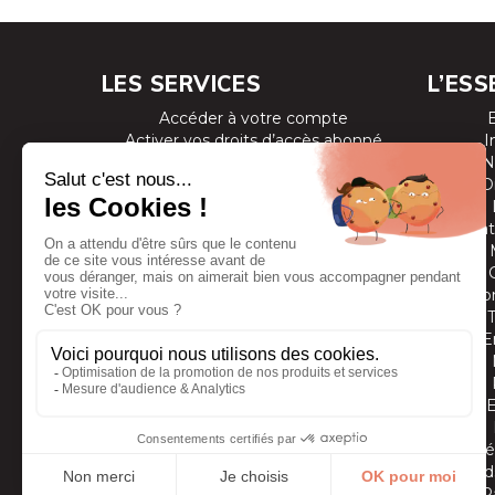
LES SERVICES
L’ESS
Accéder à votre compte
Activer vos droits d’accès abonné
I
Consulter les magazines
N
S’inscrire aux newsletters
D
Devenir annonceur
Se connecter à l’extranet annonceur
Prestat
Nous contacter
Co
E
Vidé
Grands
P