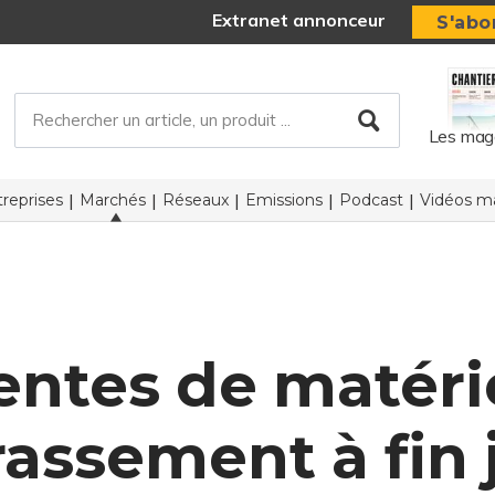
Extranet annonceur
S'abo
Les mag
reprises
Marchés
Réseaux
Emissions
Podcast
Vidéos ma
entes de matéri
rassement à fin 