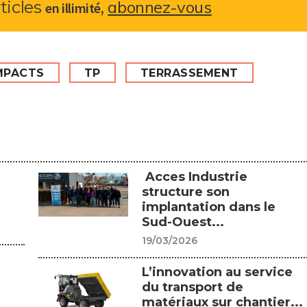
abonnez-vous
rticles
,
en illimité
MPACTS
TP
TERRASSEMENT
Acces Industrie
structure son
implantation dans le
Sud-Ouest...
19/03/2026
L’innovation au service
du transport de
matériaux sur chantier...