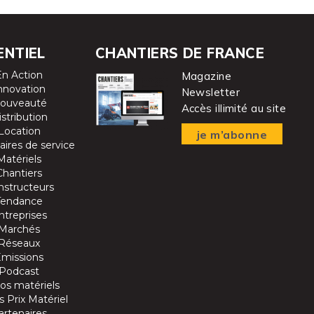
ENTIEL
CHANTIERS DE FRANCE
En Action
Magazine
nnovation
Newsletter
ouveauté
Accès illimité au site
istribution
Location
je m’abonne
aires de service
Matériels
Chantiers
nstructeurs
Tendance
ntreprises
Marchés
Réseaux
Emissions
Podcast
os matériels
 Prix Matériel
artenaires