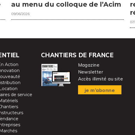
r
e
au menu du colloque de l’Acim
r
09/06/2026
07
ENTIEL
CHANTIERS DE FRANCE
En Action
Magazine
nnovation
Newsletter
ouveauté
Accès illimité au site
istribution
Location
je m’abonne
aires de service
Matériels
Chantiers
nstructeurs
Tendance
ntreprises
Marchés