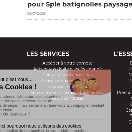
pour Spie batignolles paysag
02/07/2026
LES SERVICES
L’ESS
Accéder à votre compte
Activer vos droits d’accès abonné
I
Consulter les magazines
N
S’inscrire aux newsletters
D
Devenir annonceur
Se connecter à l’extranet annonceur
Prestat
Nous contacter
Co
E