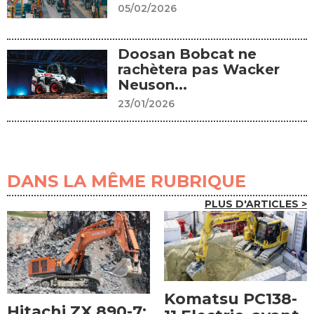
05/02/2026
Doosan Bobcat ne
rachètera pas Wacker
Neuson...
23/01/2026
DANS LA MÊME RUBRIQUE
PLUS D'ARTICLES >
Komatsu PC138-
Hitachi ZX 890-7: