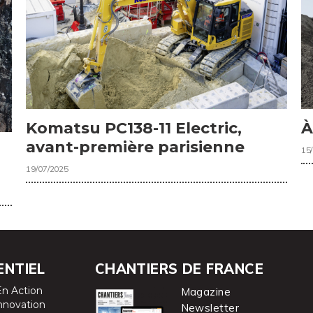
Komatsu PC138-11 Electric,
À
avant-première parisienne
15
19/07/2025
ENTIEL
CHANTIERS DE FRANCE
En Action
Magazine
nnovation
Newsletter