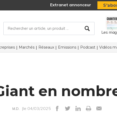
Extranet annonceur
S'abo
Les mag
reprises
Marchés
Réseaux
Emissions
Podcast
Vidéos ma
Giant en nombr
|le 04/03/2025
M.D.