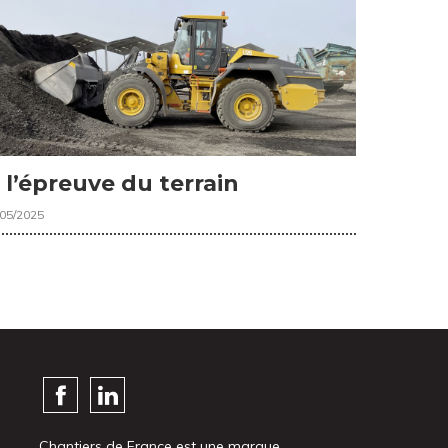
 l’épreuve du terrain
/05/2025
Chantiers de France est une marque