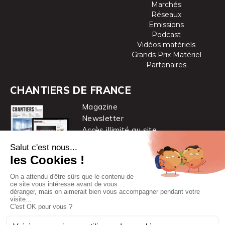
Marchés
Réseaux
Emissions
Podcast
Vidéos matériels
Grands Prix Matériel
Partenaires
CHANTIERS DE FRANCE
Magazine
Newsletter
Accès illimité au site
je m’abonne
Chantiers de France est une marque
du groupe PYC MÉDIA