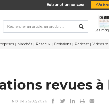
Extranet annonceur
S'abo
Les mag
reprises
Marchés
Réseaux
Emissions
Podcast
Vidéos ma
ations revues à 
|le 25/02/2026
M.D