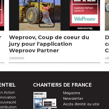
r
Weproov, Coup de coeur du
D
jury pour l'application
c
Weproov Partner
C
10/03/2026
10
ENTIEL
CHANTIERS DE FRANCE
En Action
Magazine
nnovation
Newsletter
ouveauté
Accès illimité au site
istribution