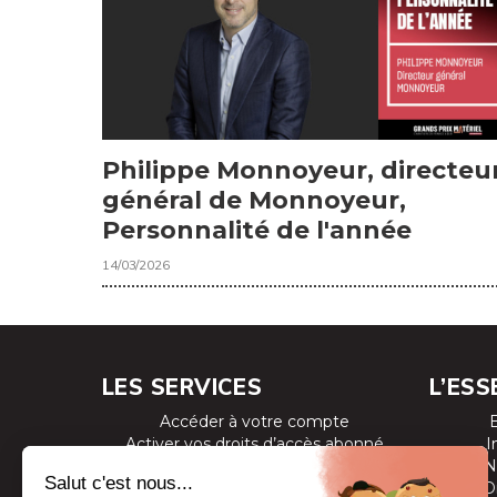
Philippe Monnoyeur, directeu
général de Monnoyeur,
Personnalité de l'année
14/03/2026
LES SERVICES
L’ESS
Accéder à votre compte
Activer vos droits d’accès abonné
I
Consulter les magazines
N
S’inscrire aux newsletters
D