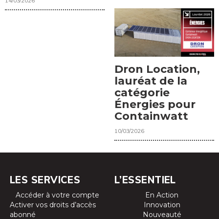
14/03/2026
Dron Location,
lauréat de la
catégorie
Énergies pour
Containwatt
10/03/2026
LES SERVICES
L’ESSENTIEL
Accéder à votre compte
En Action
Activer vos droits d’accès
Innovation
abonné
Nouveauté