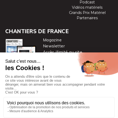
Podcast
Vidéos matériels
Grands Prix Matériel
Partenaires
CHANTIERS DE FRANCE
Magazine
Newsletter
Accès illimité au site
je m’abonne
Chantiers de France est une marque
du groupe PYC MÉDIA