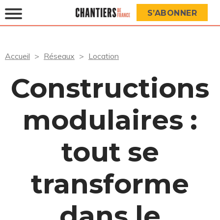
S’ABONNER
Accueil
Réseaux
Location
Constructions
modulaires :
tout se
transforme
dans le