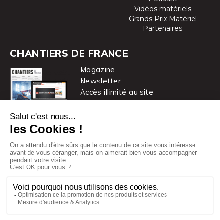
Vidéos matériels
Grands Prix Matériel
Partenaires
CHANTIERS DE FRANCE
Magazine
Newsletter
Accès illimité au site
je m’abonne
Chantiers de France est une marque
du groupe PYC MÉDIA