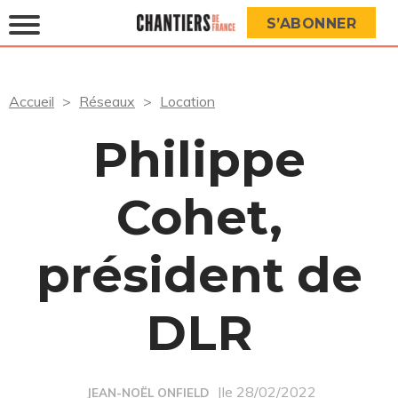
S’ABONNER
Accueil
Réseaux
Location
Philippe
Cohet,
président de
DLR
|le 28/02/2022
JEAN-NOËL ONFIELD