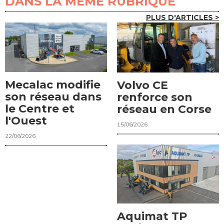
DANS LA MÊME RUBRIQUE
PLUS D'ARTICLES >
Mecalac modifie
Volvo CE
son réseau dans
renforce son
le Centre et
réseau en Corse
l'Ouest
15/06/2026
22/06/2026
Aquimat TP