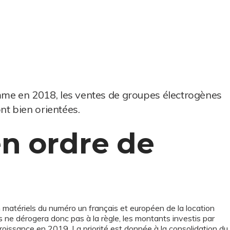
e en 2018, les ventes de groupes électrogènes
nt bien orientées.
en ordre de
 matériels du numéro un français et européen de la location
s ne dérogera donc pas à la règle, les montants investis par
oissance en 2019. La priorité est donnée à la consolidation du