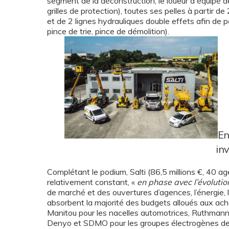
segment de la déconstruction, le loueur a équipé de
grilles de protection), toutes ses pelles à partir d
et de 2 lignes hydrauliques double effets afin de p
pince de trie, pince de démolition).
En
in
Complétant le podium, Salti (86,5 millions €, 40 a
relativement constant, «
en phase avec l’évoluti
de marché et des ouvertures d’agences, l’énergie, 
absorbent la majorité des budgets alloués aux achat
Manitou pour les nacelles automotrices, Ruthmann 
Denyo et SDMO pour les groupes électrogènes de 