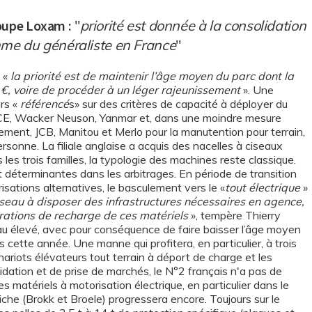
roupe Loxam :
"
priorité est donnée à la consolidation
me du généraliste en France
"
 «
la priorité est de maintenir l’âge moyen du parc dont la
 €, voire de procéder à un léger rajeunissement
». Une
urs «
référencé
s» sur des critères de capacité à déployer du
o CE, Wacker Neuson, Yanmar et, dans une moindre mesure
ement, JCB, Manitou et Merlo pour la manutention pour terrain,
ersonne. La filiale anglaise a acquis des nacelles à ciseaux
 les trois familles, la typologie des machines reste classique.
 déterminantes dans les arbitrages. En période de transition
isations alternatives, le basculement vers le «
tout électrique
»
éseau à disposer des infrastructures nécessaires en agence,
rations de recharge de ces matériels
», tempère Thierry
u élevé, avec pour conséquence de faire baisser l’âge moyen
s cette année. Une manne qui profitera, en particulier, à trois
hariots élévateurs tout terrain à déport de charge et les
dation et de prise de marchés, le N°2 français n'a pas de
s matériels à motorisation électrique, en particulier dans le
che (Brokk et Broele) progressera encore. Toujours sur le