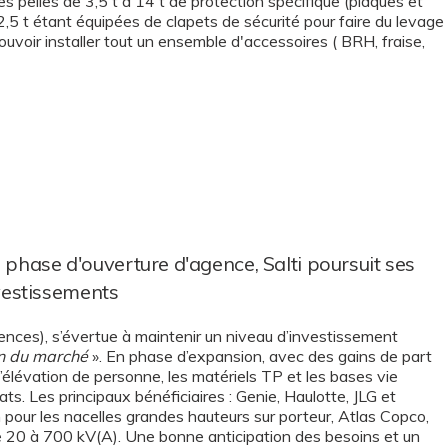
s pelles de 3,5 t à 14 t de protection spécifique (plaques et
e 2,5 t étant équipées de clapets de sécurité pour faire du levage
ouvoir installer tout un ensemble d'accessoires ( BRH, fraise,
 phase d'ouverture d'agence, Salti poursuit ses
vestissements
gences), s’évertue à maintenir un niveau d’investissement
on du marché
». En phase d’expansion, avec des gains de part
l’élévation de personne, les matériels TP et les bases vie
s. Les principaux bénéficiaires : Genie, Haulotte, JLG et
pour les nacelles grandes hauteurs sur porteur, Atlas Copco,
20 à 700 kV(A). Une bonne anticipation des besoins et un