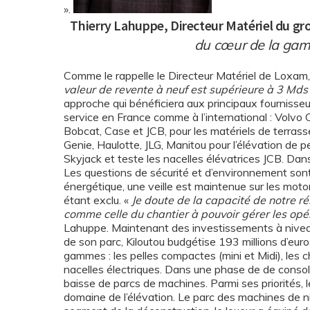
».
Thierry Lahuppe, Directeur Matériel du g
du cœur de la gam
Comme le rappelle le Directeur Matériel de Loxam,
valeur de revente à neuf est supérieure à 3 Mds
approche qui bénéficiera aux principaux fournisse
service en France comme à l’international : Volv
Bobcat, Case et JCB, pour les matériels de terrass
Genie, Haulotte, JLG, Manitou pour l’élévation de p
Skyjack et teste les nacelles élévatrices JCB. Dans
Les questions de sécurité et d’environnement sont
énergétique, une veille est maintenue sur les motor
étant exclu. «
Je doute de la capacité de notre r
comme celle du chantier à pouvoir gérer les opé
Lahuppe. Maintenant des investissements à nivea
de son parc, Kiloutou budgétise 193 millions d’euro
gammes : les pelles compactes (mini et Midi), les c
nacelles électriques. Dans une phase de de consoli
baisse de parcs de machines. Parmi ses priorités, le
domaine de l’élévation. Le parc des machines de ni