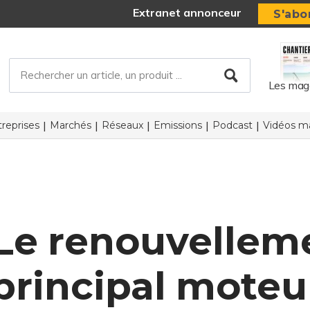
Extranet annonceur
S'abo
Les mag
reprises
Marchés
Réseaux
Emissions
Podcast
Vidéos ma
 Le renouvellem
rincipal moteur