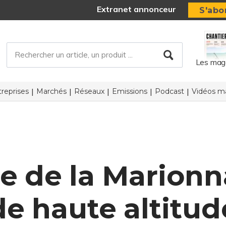
Extranet annonceur
S'abo
Les mag
reprises
Marchés
Réseaux
Emissions
Podcast
Vidéos ma
 de la Marionna
de haute altitud