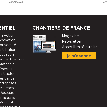
22/05/2026
27
ENTIEL
CHANTIERS DE FRANCE
En Action
Magazine
nnovation
Newsletter
ouveauté
Accès illimité au site
istribution
Location
je m’abonne
aires de service
Matériels
Chantiers
nstructeurs
Tendance
ntreprises
Marchés
Réseaux
Emissions
Podcast