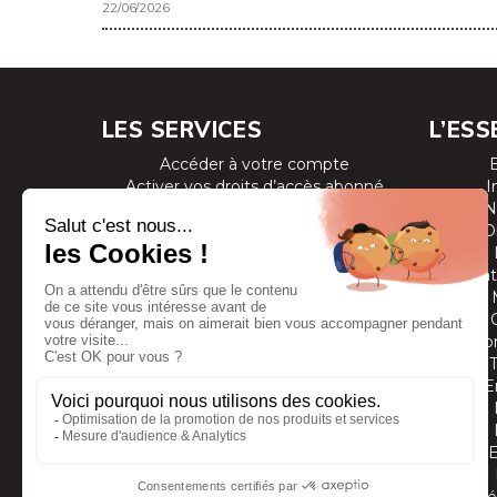
22/06/2026
LES SERVICES
L’ESS
Accéder à votre compte
Activer vos droits d’accès abonné
I
Consulter les magazines
N
S’inscrire aux newsletters
D
Devenir annonceur
Se connecter à l’extranet annonceur
Prestat
Nous contacter
Co
E