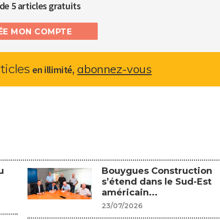
de 5 articles gratuits
RÉE MON COMPTE
abonnez-vous
rticles
,
en illimité
u
Bouygues Construction
s’étend dans le Sud-Est
américain...
23/07/2026