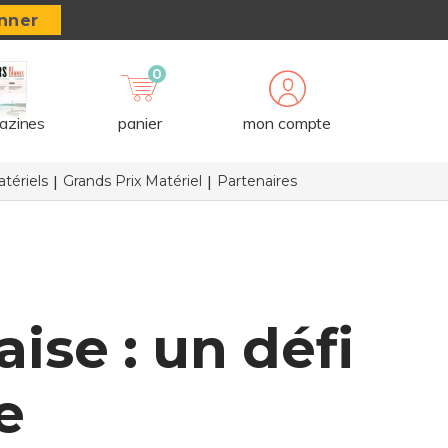
nner
0
azines
panier
mon compte
tériels
Grands Prix Matériel
Partenaires
ise : un défi
e